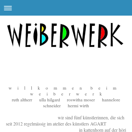
w i l l k o m m e n b e i m
w e i b e r w e r k
ruth altherr ulla hilgard roswitha moser hannelore
schneider hermi wirth
wir sind fünf künstlerinnen, die sich
seit 2012 regelmässig im atelier des künstlers AGART
in kattenhorn auf der höri