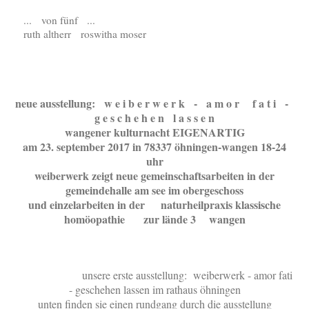
... von fünf ...
ruth altherr roswitha moser
neue ausstellung: w e i b e r w e r k - a m o r f a t i -
g e s c h e h e n l a s s e n
wangener kulturnacht EIGENARTIG
am 23. september 2017 in 78337 öhningen-wangen 18-24
uhr
weiberwerk zeigt neue gemeinschaftsarbeiten in der
gemeindehalle am see im obergeschoss
und einzelarbeiten in der naturheilpraxis klassische
homöopathie zur lände 3 wangen
unsere erste ausstellung: weiberwerk - amor fati
- geschehen lassen
im rathaus öhningen
unten finden sie einen rundgang durch die ausstellung